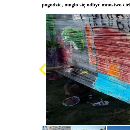
pogodzie, mogło się odbyć mnóstwo cie
Produkcja
i
cena
emisji
plansz
reklamowych,
ogłoszeń
Projekty
unijne