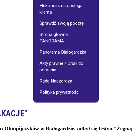
Galerie
Osiedlowe
Elektroniczna obsługa
klienta
jnego:
Stowarzyszenie
Sprawdź swoją pocztę
"Pasjonaci"
Strona główna
PANORAMA
Wynajem
sali
-
Panorama Białogardzka
cennik
Akty prawne / Druki do
pobrania
Fotoinspiracje
Rada Nadzorcza
Polityka prywatności
AKACJE"
lu Olimpijczyków w Białogardzie, odbył się festyn "Żegna