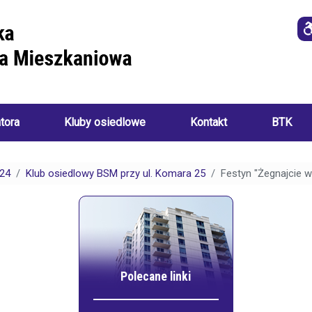
atora
Kluby osiedlowe
Kontakt
BTK
Imprezy
i
24
Klub osiedlowy BSM przy ul. Komara 25
Festyn "Żegnajcie w
o
wydarzenia
a
ania):
Akademia
Sztuk
Ręcznych
i
Klub
ch:
Seniora
Polecane linki