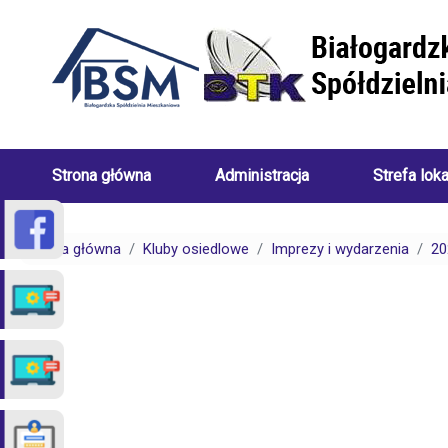
Przejdź do treści
Strona główna
Administracja
Strefa lok
Skład
Porady
Zarządu
dotyczące
Strona główna
Kluby osiedlowe
Imprezy i wydarzenia
20
Białogardzkiej
centralneg
Spółdzielni
ogrzewani
Mieszkaniowej
(uwarunkow
Pracownicy
Porady
Białogardzkiej
dotyczące
Spółdzielni
spraw
Mieszkaniowej
czynszowy