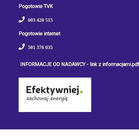
Pogotowie TVK
603 420 515
Pogotowie internet
501 376 035
INFORMACJE OD NADAWCY - link z informacjami.pd