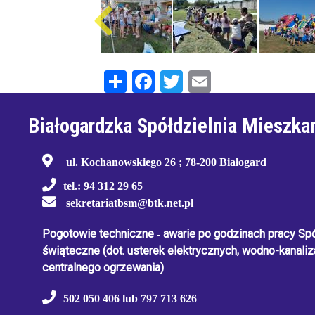
Share
Facebook
Twitter
Email
Białogardzka Spółdzielnia Mieszka
ul. Kochanowskiego 26 ; 78-200 Białogard
tel.: 94 312 29 65
sekretariatbsm@btk.net.pl
Pogotowie techniczne
-
awarie po godzinach pracy Spół
świąteczne
(dot. usterek elektrycznych, wodno-kanaliza
centralnego ogrzewania)
502 050 406 lub 797 713 626