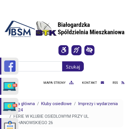
Przejdź do treści
Szukaj
Szukaj
MAPA STRONY
KONTAKT
RSS
Strona główna
Kluby osiedlowe
Imprezy i wydarzenia
2024
FERIE W KLUBIE OSIEDLOWYM PRZY UL.
KOCHANOWSKIEGO 26