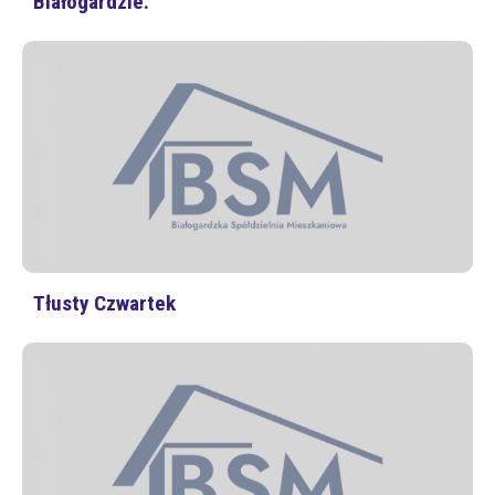
Białogardzie.
Tłusty Czwartek