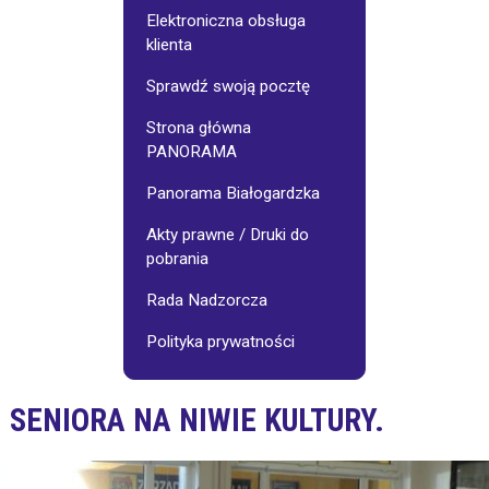
Galerie
Osiedlowe
Elektroniczna obsługa
klienta
jnego:
Stowarzyszenie
Sprawdź swoją pocztę
"Pasjonaci"
Strona główna
PANORAMA
Wynajem
sali
-
Panorama Białogardzka
cennik
Akty prawne / Druki do
pobrania
Fotoinspiracje
Rada Nadzorcza
Polityka prywatności
SENIORA NA NIWIE KULTURY.