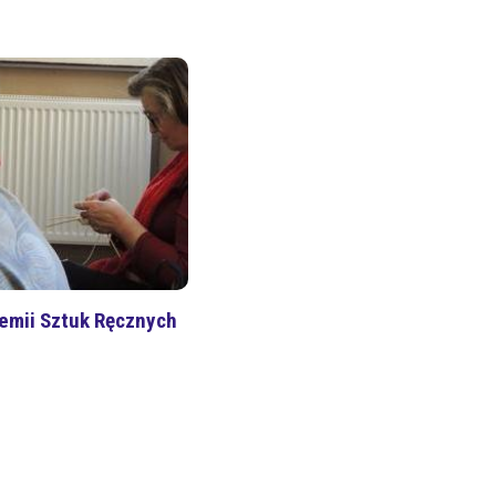
emii Sztuk Ręcznych