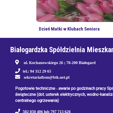
Dzień Matki w Klubach Seniora
Białogardzka Spółdzielnia Mieszka
ul. Kochanowskiego 26 ; 78-200 Białogard
tel.: 94 312 29 65
sekretariatbsm@btk.net.pl
Pogotowie techniczne
-
awarie po godzinach pracy Spół
świąteczne
(dot. usterek elektrycznych, wodno-kanaliza
centralnego ogrzewania)
502 050 406 lub 797 713 626