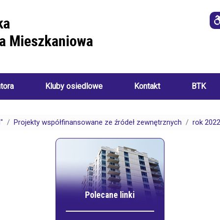
atora
Kluby osiedlowe
Kontakt
BTK
Imprezy
i
"
Projekty współfinansowane ze źródeł zewnętrznych
rok 202
o
wydarzenia
a
ania):
Akademia
Sztuk
Ręcznych
i
Klub
ch:
Seniora
Polecane linki