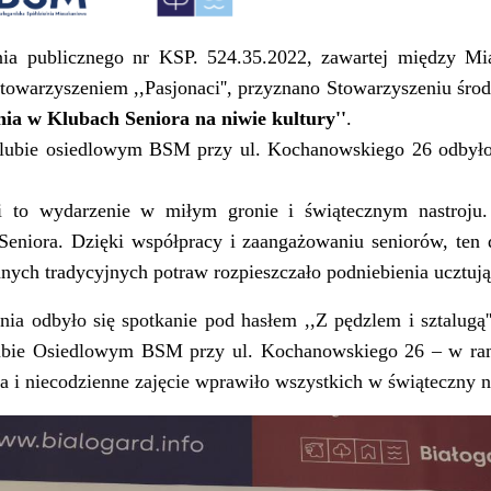
nia publicznego nr KSP. 524.35.2022, zawartej między Mi
towarzyszeniem ,,Pasjonaci'', przyznano Stowarzyszeniu śro
nia w Klubach Seniora na niwie kultury''
.
lubie osiedlowym BSM przy ul. Kochanowskiego 26 odbyło 
i to wydarzenie w miłym gronie i świątecznym nastroju
Seniora. Dzięki współpracy i zaangażowaniu seniorów, ten
innych tradycyjnych potraw rozpieszczało podniebienia ucztuj
ia odbyło się spotkanie pod hasłem ,,Z pędzlem i sztalug
lubie Osiedlowym BSM przy ul. Kochanowskiego 26 – w ram
a i niecodzienne zajęcie wprawiło wszystkich w świąteczny na