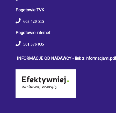
Pogotowie TVK
603 420 515
Pogotowie internet
501 376 035
INFORMACJE OD NADAWCY - link z informacjami.pd