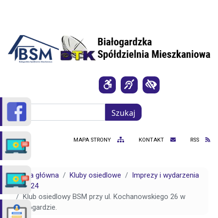
Przejdź do treści
Szukaj
Szukaj
MAPA STRONY
KONTAKT
RSS
Strona główna
Kluby osiedlowe
Imprezy i wydarzenia
2024
Klub osiedlowy BSM przy ul. Kochanowskiego 26 w
Białogardzie.