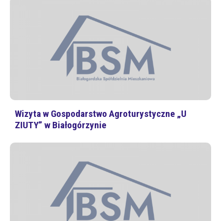
Wizyta w Gospodarstwo Agroturystyczne „U
ZIUTY” w Białogórzynie