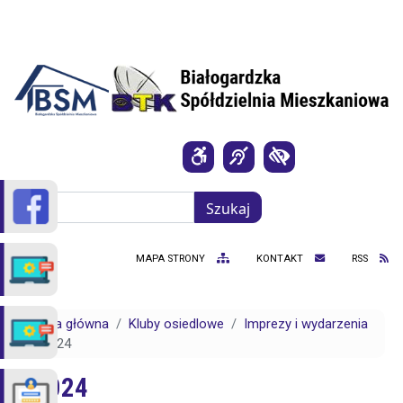
Przejdź do treści
Szukaj
Szukaj
MAPA STRONY
KONTAKT
RSS
Strona główna
Kluby osiedlowe
Imprezy i wydarzenia
2024
2024